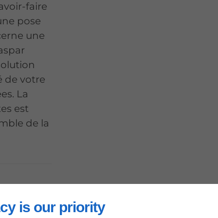
voir-faire
 une pose
cerne une
aspar
solution
é de votre
es. La
es est
emble de la
cy is our priority