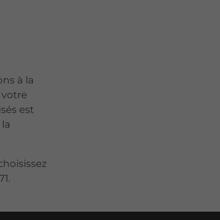
ons à la
 votre
isés est
 la
choisissez
71.