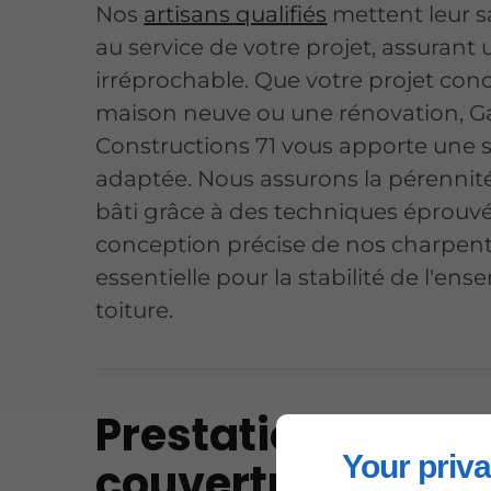
Nos
artisans qualifiés
mettent leur sa
au service de votre projet, assurant
irréprochable. Que votre projet con
maison neuve ou une rénovation, G
Constructions 71 vous apporte une 
adaptée. Nous assurons la pérennit
bâti grâce à des techniques éprouvé
conception précise de nos charpent
essentielle pour la stabilité de l'ens
toiture.
Prestations de
Your priva
couverture et