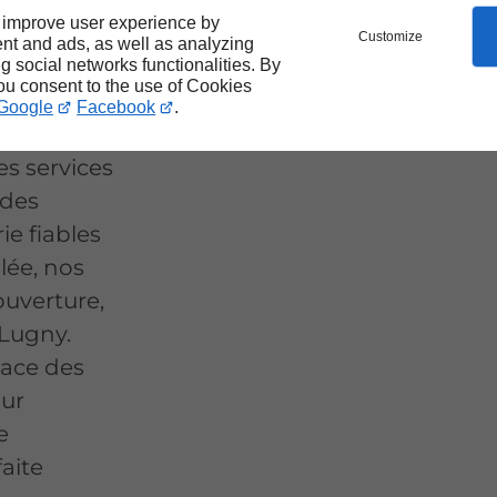
à
 improve user experience by
Customize
nt and ads, as well as analyzing
ng social networks functionalities. By
you consent to the use of Cookies
Google
Facebook
.
s services
 des
ie fiables
lée, nos
ouverture,
 Lugny.
lace des
our
e
aite