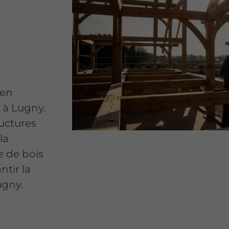
 en
e
à Lugny.
uctures
la
e de bois
ntir la
ugny.