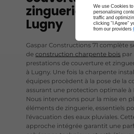
zinguerie fiables 
We use Cookies to
personalising conte
traffic and optimizi
Lugny
clicking "I Agree" 
from our providers
Gaspar Constructions 71 complète se
de
construction charpente bois
par
prestations de couverture et zinguer
à Lugny. Une fois la charpente instal
équipes procèdent à la pose de la c
assurant une protection optimale à
Nous intervenons pour la mise en p
éléments de zinguerie, essentiels p
l'évacuation des eaux pluviales. Cett
approche intégrée garantit une parf