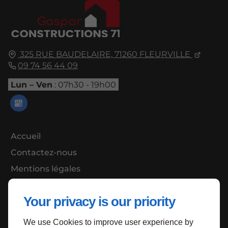
325 RUE BAUDELAIRE,
71260
FLEURVILLE
09 74 56 44 09
Lun – Ven
: 07h30 - 19h00
Accueil
Contactez-nous
Mentions légales
Plan du site
Your privacy is our priority
We use Cookies to improve user experience by