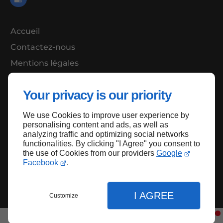
Accueil
Contactez-nous
Mentions légales
Plan du site
Your privacy is our priority
We use Cookies to improve user experience by
Haut de page
personalising content and ads, as well as
analyzing traffic and optimizing social networks
functionalities. By clicking "I Agree" you consent to
the use of Cookies from our providers
Google
Facebook
.
I AGREE
Customize