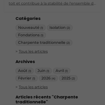
toit et contribue à la stabilité de l'ensemble de
la construction. Pour garantir sa durabilité et
son intégrité, il est crucial de procéder à des
Catégories
vérifications régulières. Cet article aborde les
moments clés pour inspecter une charpente
Nouveauté
Isolation
(1)
(2)
en bois, ainsi que les signes d’un éventuel
dégradement.
Fondations
(1)
Charpente traditionnelle
(2)
Tous les articles
Archives
Août
Juin
Avril
(1)
(1)
(1)
Février
2026
2025
(1)
(4)
(2)
Tous les articles
Articles récents "Charpente
traditionnelle"