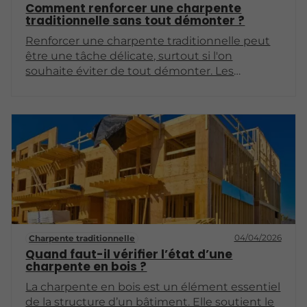
Comment renforcer une charpente
traditionnelle sans tout démonter ?
Renforcer une charpente traditionnelle peut
être une tâche délicate, surtout si l'on
souhaite éviter de tout démonter. Les
charpentes, souvent en bois, sont des
éléments cruciaux de la structure d’un
bâtiment, garantissant à la fois la solidité et
l'esthétique. Cet article vous guidera à travers
différentes méthodes pour renforcer une
charpente sans avoir à la démonter, tout en
préservant son intégrité et son caractère.
04/04/2026
Charpente traditionnelle
Quand faut-il vérifier l’état d’une
charpente en bois ?
La charpente en bois est un élément essentiel
de la structure d’un bâtiment. Elle soutient le